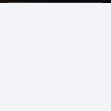
Dê o
próximo passo
com
dados confiáveis