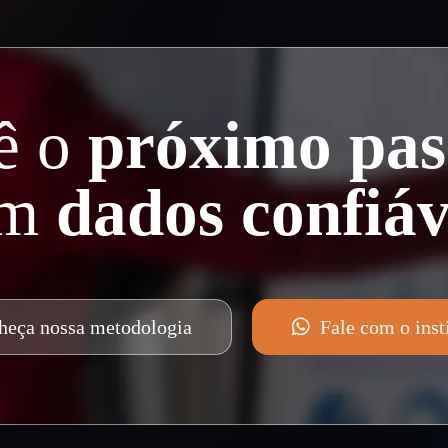
ê o
próximo pas
om
dados confiáv
heça nossa metodologia
Fale com o inst