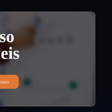
so
eis
ituto