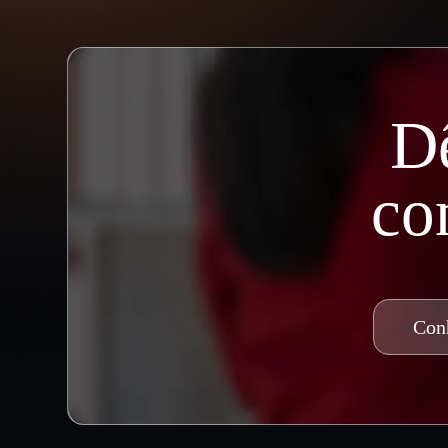
D
c
Con