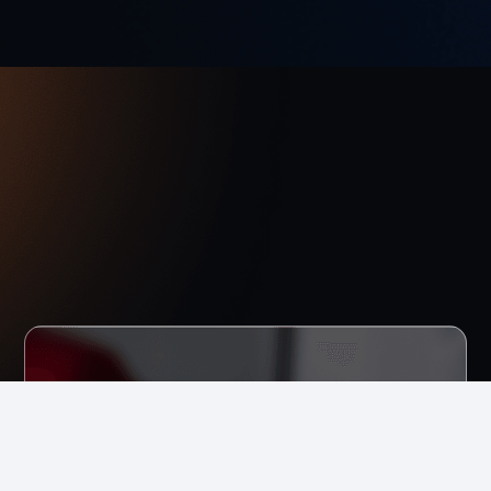
Dê o
próximo passo
com
dados confiáveis